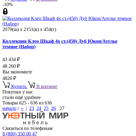
-10%
2079(ш) x 2151(в) x 454(г)
Коллекция Клео Шкаф 4х ст.(450) Дуб Юкон/Ателье
темное (Набор)
43 434
₽
48 260
₽
Вы экономите
4826
₽
Купить
В корзине
Покупки у нас
стали ещё удобнее
Товары 625 - 636 из 636
начало
|
«
|
23
24
25
26
27
Связаться по телефонам
8 (800) 350 00 47