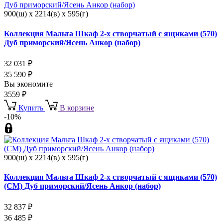
900(ш) x 2214(в) x 595(г)
Коллекция Мальта Шкаф 2-х створчатый с ящиками (570)
Дуб приморский/Ясень Анкор (набор)
32 031
₽
35 590
₽
Вы экономите
3559
₽
Купить
В корзине
-10%
900(ш) x 2214(в) x 595(г)
Коллекция Мальта Шкаф 2-х створчатый с ящиками (570)
(СМ) Дуб приморский/Ясень Анкор (набор)
32 837
₽
36 485
₽