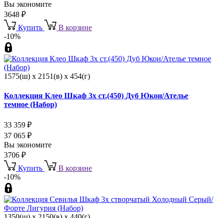
Вы экономите
3648
₽
Купить
В корзине
-10%
1575(ш) x 2151(в) x 454(г)
Коллекция Клео Шкаф 3х ст.(450) Дуб Юкон/Ателье
темное (Набор)
33 359
₽
37 065
₽
Вы экономите
3706
₽
Купить
В корзине
-10%
1350(ш) x 2150(в) x 440(г)