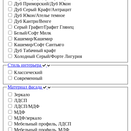
Дуб Приморский/Дуб Юкон
Дуб Серый Крафт/Антрацит
Дуб Юкон/Ателье темное
Дуб Кантри/Венге
Серый Графит/Графит Глянец
Белый/Софт Милк
Кашемир/Кашемир
Кашемир/Софт Сантьяго
Дуб Табачный крафт
Холодный Серый/Форте Лигурия
Стиль интерьера
Классический
Современный
Материал фасада
Зеркало
ЛДСП
ЛДСП/МДФ
МДФ
МДФ/зеркало
Мебельный профиль, ЛДСП
Мебельный профиль, МДФ