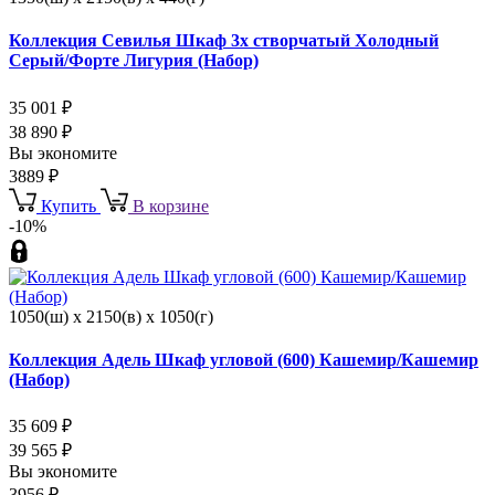
Коллекция Севилья Шкаф 3х створчатый Холодный
Серый/Форте Лигурия (Набор)
35 001
₽
38 890
₽
Вы экономите
3889
₽
Купить
В корзине
-10%
1050(ш) x 2150(в) x 1050(г)
Коллекция Адель Шкаф угловой (600) Кашемир/Кашемир
(Набор)
35 609
₽
39 565
₽
Вы экономите
3956
₽