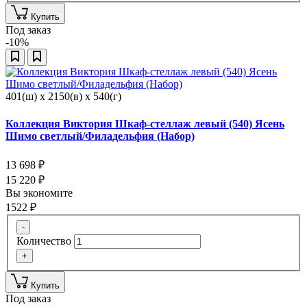
Купить
Под заказ
-10%
401(ш) x 2150(в) x 540(г)
Коллекция Виктория Шкаф-стеллаж левый (540) Ясень
Шимо светлый/Филадельфия (Набор)
13 698
₽
15 220
₽
Вы экономите
1522
₽
-
Количество
+
Купить
Под заказ