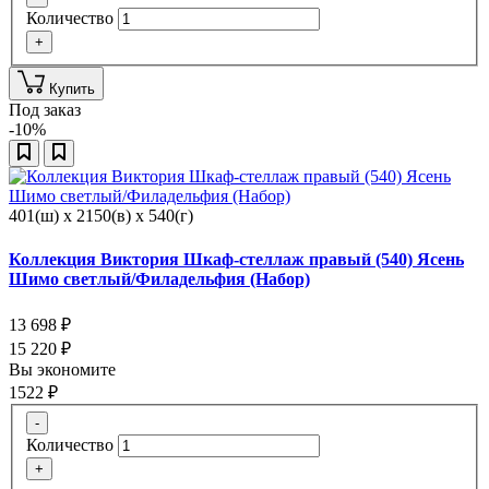
Количество
+
Купить
Под заказ
-10%
401(ш) x 2150(в) x 540(г)
Коллекция Виктория Шкаф-стеллаж правый (540) Ясень
Шимо светлый/Филадельфия (Набор)
13 698
₽
15 220
₽
Вы экономите
1522
₽
-
Количество
+