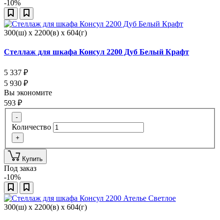
-10%
300(ш) x 2200(в) x 604(г)
Стеллаж для шкафа Консул 2200 Дуб Белый Крафт
5 337
₽
5 930
₽
Вы экономите
593
₽
-
Количество
+
Купить
Под заказ
-10%
300(ш) x 2200(в) x 604(г)