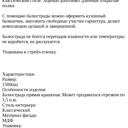
классическом стиле. Хорошо дополняет длинные открытые
полки.
С помощью балюстрады можно оформить кухонный
балкончик, заполнить свободные участки гарнитура, делает
композицию цельной и завершенной.
Балюстрада не боится перепадов влажности или температуры:
не коробится, не рассыхается.
Упакована в стрейч-пленку.
Характеристики
Размер:
1500(ш)
Особенности изделия:
Балюстрада прямая крашеная. Может продаваться отрезком по
1,5 п.м.
Стиль интерьера:
Классический
Материал фасада:
МДФ
Упаковка: