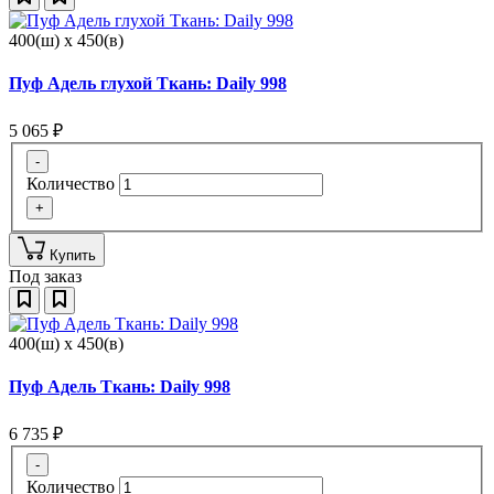
400(ш) x 450(в)
Пуф Адель глухой Ткань: Daily 998
5 065
₽
-
Количество
+
Купить
Под заказ
400(ш) x 450(в)
Пуф Адель Ткань: Daily 998
6 735
₽
-
Количество