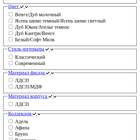
Цвет
Венге/Дуб молочный
Ясень шимо темный/Ясень шимо светлый
Дуб Юкон/Ателье темное
Дуб Кантри/Венге
Белый/Софт Милк
Стиль интерьера
Классический
Современный
Материал фасада
ЛДСП
ЛДСП/МДФ
Материал корпуса
ЛДСП
Коллекция
Адель
Афина
Бруно