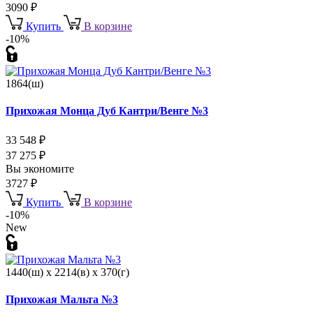
3090
₽
Купить
В корзине
-10%
1864(ш)
Прихожая Монца Дуб Кантри/Венге №3
33 548
₽
37 275
₽
Вы экономите
3727
₽
Купить
В корзине
-10%
New
1440(ш) x 2214(в) x 370(г)
Прихожая Мальта №3