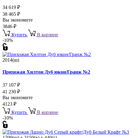
34 619
₽
38 465
₽
Вы экономите
3846
₽
Купить
В корзине
-10%
2014(ш)
Прихожая Хилтон Дуб юкон/Гранж №2
37 107
₽
41 230
₽
Вы экономите
4123
₽
Купить
В корзине
-10%
1700(ш) x 2150(в) x 440(г)