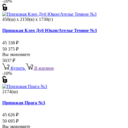
-10%
450(ш) x 2150(в) x 1730(г)
Прихожая Клео Дуб Юкон/Ателье Темное №3
45 338
₽
50 375
₽
Вы экономите
5037
₽
Купить
В корзине
-10%
2174(ш)
Прихожая Прага №3
45 626
₽
50 695
₽
Вы экономите