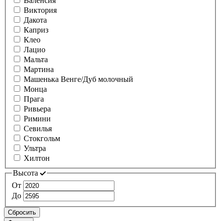
Валенсия
Виктория
Дакота
Каприз
Клео
Лацио
Мальта
Мартина
Машенька Венге/Дуб молочный
Монца
Прага
Ривьера
Римини
Севилья
Стокгольм
Ультра
Хилтон
Высота
От
До
Сбросить