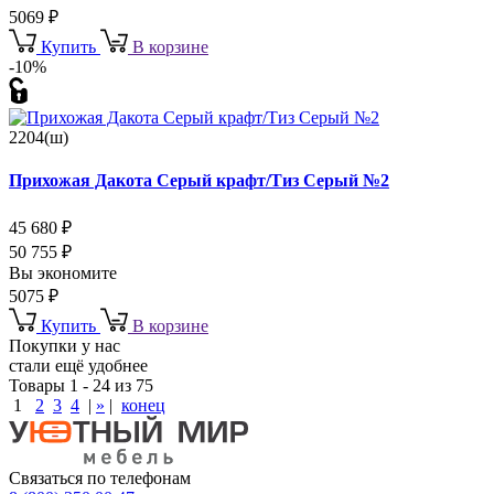
5069
₽
Купить
В корзине
-10%
2204(ш)
Прихожая Дакота Серый крафт/Тиз Серый №2
45 680
₽
50 755
₽
Вы экономите
5075
₽
Купить
В корзине
Покупки у нас
стали ещё удобнее
Товары 1 - 24 из 75
1
2
3
4
|
»
|
конец
Связаться по телефонам