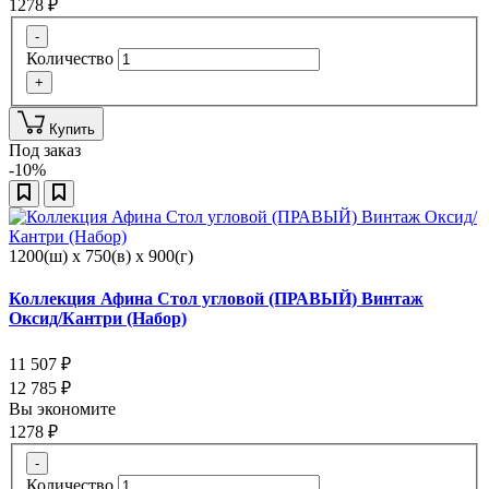
1278
₽
-
Количество
+
Купить
Под заказ
-10%
1200(ш) x 750(в) x 900(г)
Коллекция Афина Стол угловой (ПРАВЫЙ) Винтаж
Оксид/Кантри (Набор)
11 507
₽
12 785
₽
Вы экономите
1278
₽
-
Количество