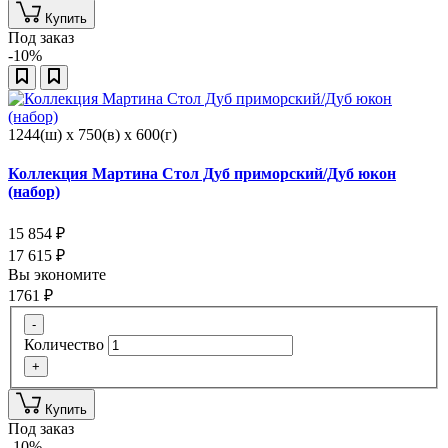
Купить
Под заказ
-10%
1244(ш) x 750(в) x 600(г)
Коллекция Мартина Стол Дуб приморский/Дуб юкон
(набор)
15 854
₽
17 615
₽
Вы экономите
1761
₽
-
Количество
+
Купить
Под заказ
-10%