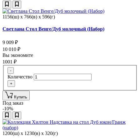
1156(ш) x 766(в) x 596(г)
Светлана Стол Венге/Дуб молочный (Набор)
9 009
₽
10 010
₽
Вы экономите
1001
₽
-
Количество
+
Купить
Под заказ
-10%
1200(ш) x 1230(в) x 320(г)