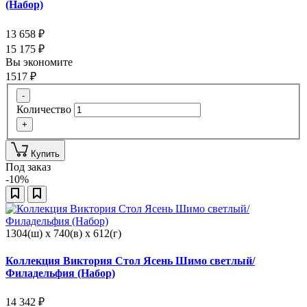
(Набор)
13 658
₽
15 175
₽
Вы экономите
1517
₽
-
Количество
+
Купить
Под заказ
-10%
1304(ш) x 740(в) x 612(г)
Коллекция Виктория Стол Ясень Шимо светлый/
Филадельфия (Набор)
14 342
₽