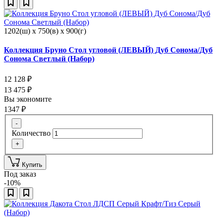
1202(ш) x 750(в) x 900(г)
Коллекция Бруно Стол угловой (ЛЕВЫЙ) Дуб Сонома/Дуб
Сонома Светлый (Набор)
12 128
₽
13 475
₽
Вы экономите
1347
₽
-
Количество
+
Купить
Под заказ
-10%