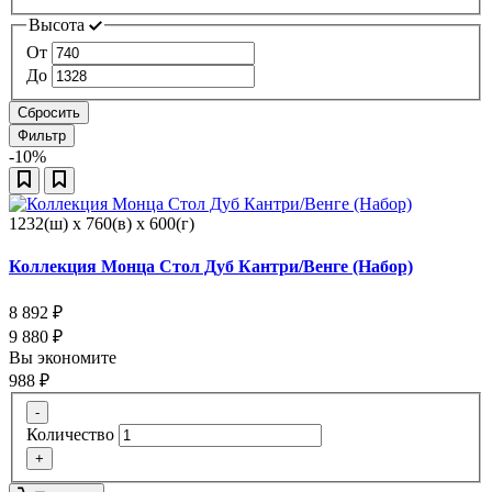
Высота
От
До
Сбросить
Фильтр
-10%
1232(ш) x 760(в) x 600(г)
Коллекция Монца Стол Дуб Кантри/Венге (Набор)
8 892
₽
9 880
₽
Вы экономите
988
₽
-
Количество
+