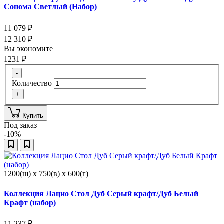
Сонома Светлый (Набор)
11 079
₽
12 310
₽
Вы экономите
1231
₽
-
Количество
+
Купить
Под заказ
-10%
1200(ш) x 750(в) x 600(г)
Коллекция Лацио Стол Дуб Серый крафт/Дуб Белый
Крафт (набор)
11 237
₽