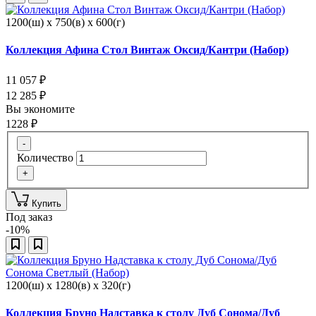
1200(ш) x 750(в) x 600(г)
Коллекция Афина Стол Винтаж Оксид/Кантри (Набор)
11 057
₽
12 285
₽
Вы экономите
1228
₽
-
Количество
+
Купить
Под заказ
-10%
1200(ш) x 1280(в) x 320(г)
Коллекция Бруно Надставка к столу Дуб Сонома/Дуб