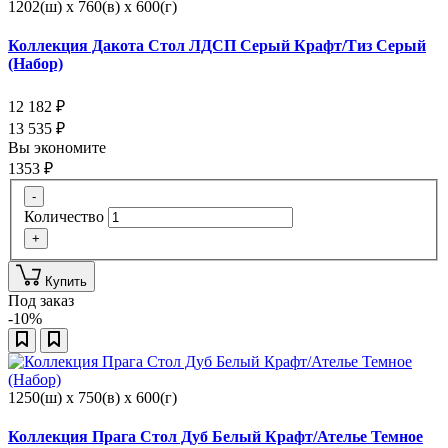
1202(ш) x 760(в) x 600(г)
Коллекция Дакота Стол ЛДСП Серый Крафт/Тиз Серый
(Набор)
12 182
₽
13 535
₽
Вы экономите
1353
₽
-
Количество
+
Купить
Под заказ
-10%
1250(ш) x 750(в) x 600(г)
Коллекция Прага Стол Дуб Белый Крафт/Ателье Темное