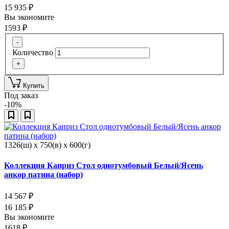
15 935
₽
Вы экономите
1593
₽
-
Количество
+
Купить
Под заказ
-10%
1326(ш) x 750(в) x 600(г)
Коллекция Каприз Стол однотумбовый Белый/Ясень
анкор патина (набор)
14 567
₽
16 185
₽
Вы экономите
1618
₽