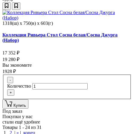
1318(ш) x 750(в) x 603(г)
Коллекция Ривьера Стол Сосна белая/Сосна Джурга
(Набор)
17 352
₽
19 280
₽
Вы экономите
1928
₽
-
Количество
+
Купить
Под заказ
Покупки у нас
стали ещё удобнее
Товары 1 - 24 из 31
1
2
|
»
|
конец