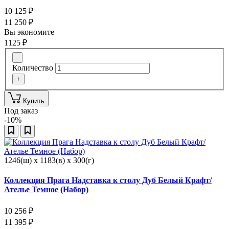
10 125
₽
11 250
₽
Вы экономите
1125
₽
-
Количество
+
Купить
Под заказ
-10%
1246(ш) x 1183(в) x 300(г)
Коллекция Прага Надставка к столу Дуб Белый Крафт/
Ателье Темное (Набор)
10 256
₽
11 395
₽