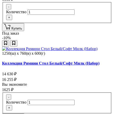
-
Количество
+
Купить
Под заказ
-10%
1250(ш) x 760(в) x 600(г)
Коллекция Римини Стол Белый/Софт Милк (Набор)
14 630
₽
16 255
₽
Вы экономите
1625
₽
-
Количество
+