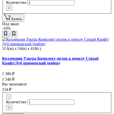
Количество
+
Купить
Под заказ
-10%
513(ш) x 16(в) x 418(г)
Коллекция Ультра Комплект полок к пеналу Серый
Крафт/Дуб приморский (набор)
1 386
₽
1 540
₽
Вы экономите
154
₽
-
Количество
+