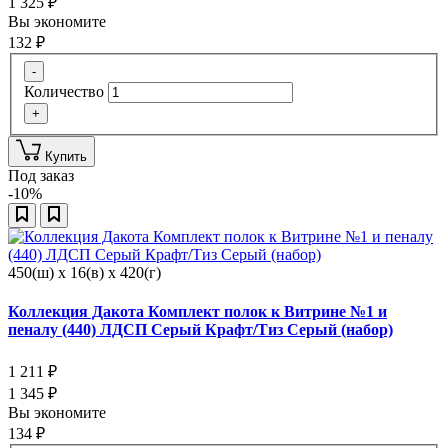
1 325
₽
Вы экономите
132
₽
-
Количество
+
Купить
Под заказ
-10%
450(ш) x 16(в) x 420(г)
Коллекция Дакота Комплект полок к Витрине №1 и
пеналу (440) ЛДСП Серый Крафт/Тиз Серый (набор)
1 211
₽
1 345
₽
Вы экономите
134
₽