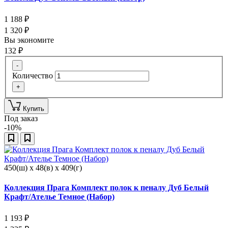
1 188
₽
1 320
₽
Вы экономите
132
₽
-
Количество
+
Купить
Под заказ
-10%
450(ш) x 48(в) x 409(г)
Коллекция Прага Комплект полок к пеналу Дуб Белый
Крафт/Ателье Темное (Набор)
1 193
₽