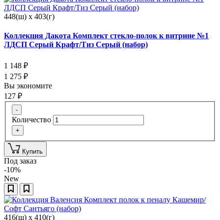
448(ш) x 403(г)
Коллекция Дакота Комплект стекло-полок к витрине №1
ЛДСП Серый Крафт/Тиз Серый (набор)
1 148
₽
1 275
₽
Вы экономите
127
₽
-
Количество
+
Купить
Под заказ
-10%
New
416(ш) x 410(г)