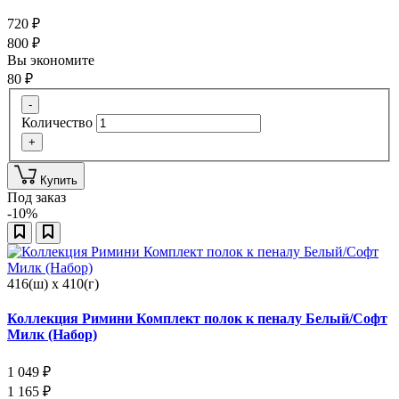
720
₽
800
₽
Вы экономите
80
₽
-
Количество
+
Купить
Под заказ
-10%
416(ш) x 410(г)
Коллекция Римини Комплект полок к пеналу Белый/Софт
Милк (Набор)
1 049
₽
1 165
₽