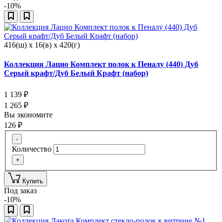
-10%
416(ш) x 16(в) x 420(г)
Коллекция Лацио Комплект полок к Пеналу (440) Дуб
Серый крафт/Дуб Белый Крафт (набор)
1 139
₽
1 265
₽
Вы экономите
126
₽
-
Количество
+
Купить
Под заказ
-10%