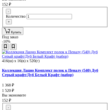
152
₽
-
Количество
+
Купить
Под заказ
-10%
416(ш) x 16(в) x 520(г)
Коллекция Лацио Комплект полок к Пеналу (540) Дуб
Серый крафт/Дуб Белый Крафт (набор)
1 368
₽
1 520
₽
Вы экономите
152
₽
-