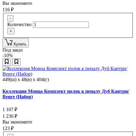
Вы экономите
116
₽
-
Количество
+
Купить
Под заказ
-10%
449(ш) x 48(в) x 404(г)
Коллекция Монца Комплект полок к пеналу Дуб Кантри/
Венге (Набор)
1 107
₽
1 230
₽
Вы экономите
123
₽