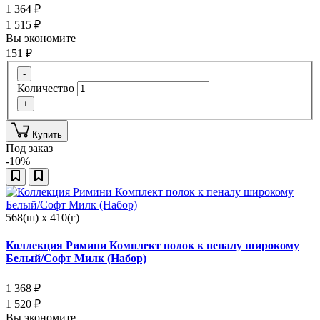
1 364
₽
1 515
₽
Вы экономите
151
₽
-
Количество
+
Купить
Под заказ
-10%
568(ш) x 410(г)
Коллекция Римини Комплект полок к пеналу широкому
Белый/Софт Милк (Набор)
1 368
₽
1 520
₽
Вы экономите