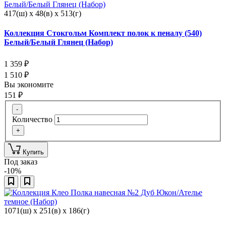
417(ш) x 48(в) x 513(г)
Коллекция Стокгольм Комплект полок к пеналу (540)
Белый/Белый Глянец (Набор)
1 359
₽
1 510
₽
Вы экономите
151
₽
-
Количество
+
Купить
Под заказ
-10%
1071(ш) x 251(в) x 186(г)