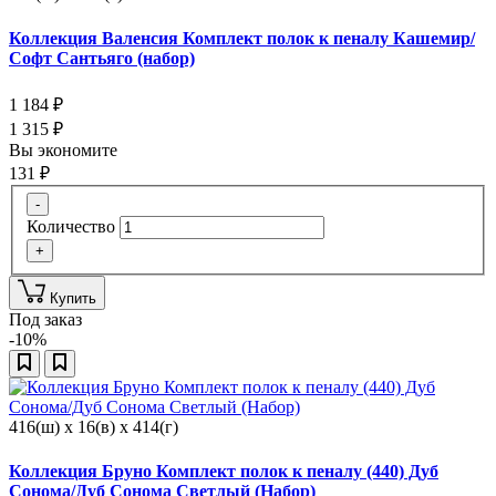
Коллекция Валенсия Комплект полок к пеналу Кашемир/
Софт Сантьяго (набор)
1 184
₽
1 315
₽
Вы экономите
131
₽
-
Количество
+
Купить
Под заказ
-10%
416(ш) x 16(в) x 414(г)
Коллекция Бруно Комплект полок к пеналу (440) Дуб
Сонома/Дуб Сонома Светлый (Набор)