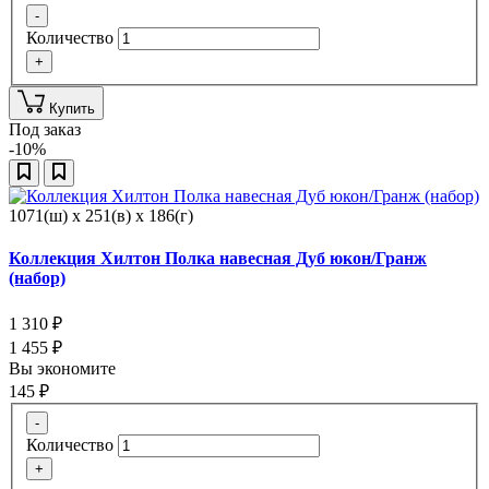
-
Количество
+
Купить
Под заказ
-10%
1071(ш) x 251(в) x 186(г)
Коллекция Хилтон Полка навесная Дуб юкон/Гранж
(набор)
1 310
₽
1 455
₽
Вы экономите
145
₽
-
Количество
+