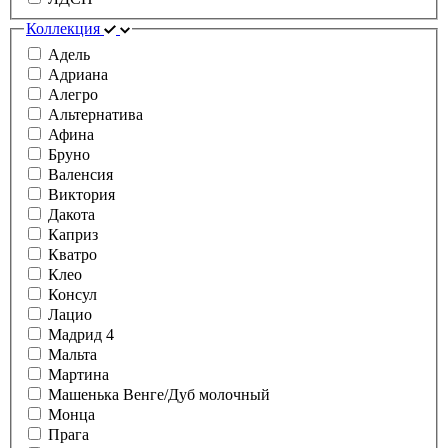
Коллекция
Адель
Адриана
Алегро
Альтернатива
Афина
Бруно
Валенсия
Виктория
Дакота
Каприз
Кватро
Клео
Консул
Лацио
Мадрид 4
Мальта
Мартина
Машенька Венге/Дуб молочный
Монца
Прага