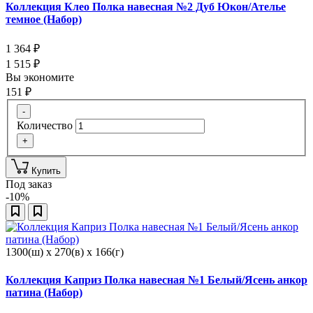
Коллекция Клео Полка навесная №2 Дуб Юкон/Ателье
темное (Набор)
1 364
₽
1 515
₽
Вы экономите
151
₽
-
Количество
+
Купить
Под заказ
-10%
1300(ш) x 270(в) x 166(г)
Коллекция Каприз Полка навесная №1 Белый/Ясень анкор
патина (Набор)