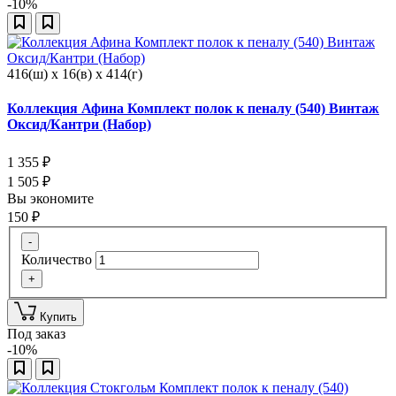
-10%
416(ш) x 16(в) x 414(г)
Коллекция Афина Комплект полок к пеналу (540) Винтаж
Оксид/Кантри (Набор)
1 355
₽
1 505
₽
Вы экономите
150
₽
-
Количество
+
Купить
Под заказ
-10%