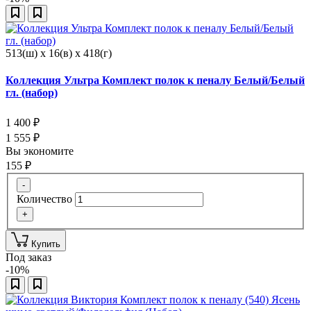
513(ш) x 16(в) x 418(г)
Коллекция Ультра Комплект полок к пеналу Белый/Белый
гл. (набор)
1 400
₽
1 555
₽
Вы экономите
155
₽
-
Количество
+
Купить
Под заказ
-10%