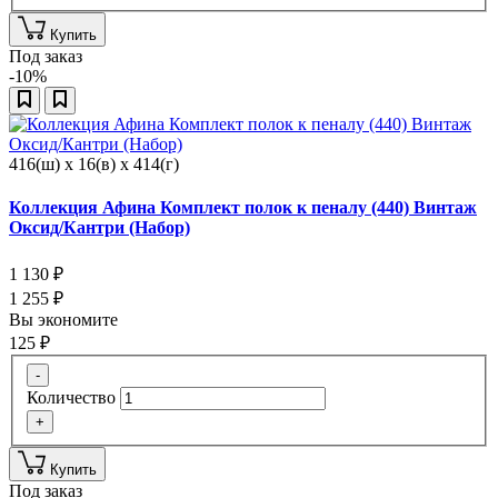
Купить
Под заказ
-10%
416(ш) x 16(в) x 414(г)
Коллекция Афина Комплект полок к пеналу (440) Винтаж
Оксид/Кантри (Набор)
1 130
₽
1 255
₽
Вы экономите
125
₽
-
Количество
+
Купить
Под заказ