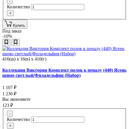
-
Количество
+
Купить
Под заказ
-10%
416(ш) x 16(в) x 410(г)
Коллекция Виктория Комплект полок к пеналу (440) Ясень
шимо светлый/Филадельфия (Набор)
1 107
₽
1 230
₽
Вы экономите
123
₽
-
Количество
+