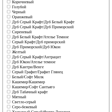
Коричневый
Голубой
Черный
Оранжевый
Дуб Серый Крафт/Дуб Белый Крафт
Дуб Серый Крафт/Дуб Приморский
Сиреневый
Дуб Белый Крафт/Ателье Темное
Серый Крафт/Дуб приморский
Дуб Приморский/Дуб Юкон
Желтый
Дуб Серый Крафт/Антрацит
Дуб Юкон/Ателье темное
Дуб Кантри/Венге
Серый Графит/Графит Глянец
Белый/Софт Милк
Кашемир/Кашемир
Кашемир/Софт Сантьяго
Дуб Табачный крафт
Мятный
Светло-серый
Серо-бежевый
Холодный Серый/Форте Лигурия