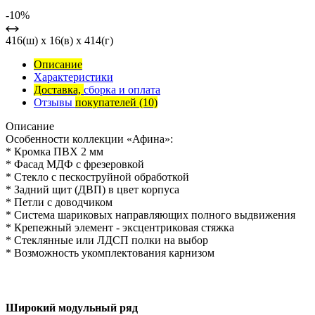
-10%
416(ш) x 16(в) x 414(г)
Описание
Характеристики
Доставка,
сборка и оплата
Отзывы
покупателей
(10)
Описание
Особенности коллекции «Афина»:
* Кромка ПВХ 2 мм
* Фасад МДФ с фрезеровкой
* Стекло с пескоструйной обработкой
* Задний щит (ДВП) в цвет корпуса
* Петли с доводчиком
* Система шариковых направляющих полного выдвижения
* Крепежный элемент - эксцентриковая стяжка
* Стеклянные или ЛДСП полки на выбор
* Возможность укомплектования карнизом
Широкий модульный ряд