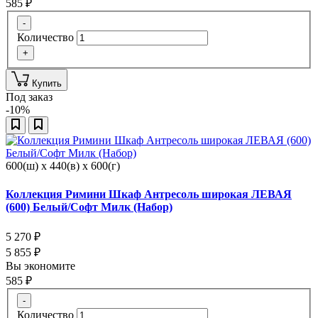
585
₽
-
Количество
+
Купить
Под заказ
-10%
600(ш) x 440(в) x 600(г)
Коллекция Римини Шкаф Антресоль широкая ЛЕВАЯ
(600) Белый/Софт Милк (Набор)
5 270
₽
5 855
₽
Вы экономите
585
₽
-
Количество