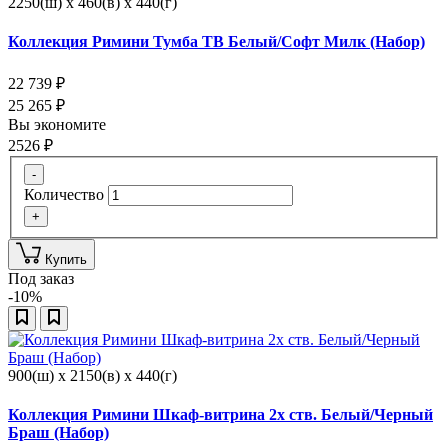
2250(ш) x 460(в) x 440(г)
Коллекция Римини Тумба ТВ Белый/Софт Милк (Набор)
22 739
₽
25 265
₽
Вы экономите
2526
₽
-
Количество
+
Купить
Под заказ
-10%
900(ш) x 2150(в) x 440(г)
Коллекция Римини Шкаф-витрина 2х ств. Белый/Черный
Браш (Набор)