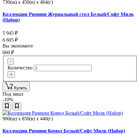
730(ш) x 450(в) x 464(г)
Коллекция Римини Журнальный стол Белый/Софт Милк
(Набор)
5 945
₽
6 605
₽
Вы экономите
660
₽
-
Количество
+
Купить
Под заказ
-10%
900(ш) x 850(в) x 440(г)
Коллекция Римини Комод Белый/Софт Милк (Набор)