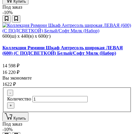
Купить
Под заказ
-10%
600(ш) x 440(в) x 600(г)
Коллекция Римини Шкаф Антресоль широкая ЛЕВАЯ
(600) (С ПОДСВЕТКОЙ) Белый/Софт Милк (Набор)
14 598
₽
16 220
₽
Вы экономите
1622
₽
-
Количество
+
Купить
Под заказ
-10%