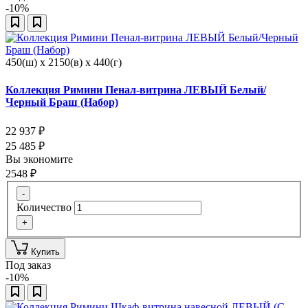
-10%
450(ш) x 2150(в) x 440(г)
Коллекция Римини Пенал-витрина ЛЕВЫЙ Белый/
Черный Браш (Набор)
22 937
₽
25 485
₽
Вы экономите
2548
₽
-
Количество
+
Купить
Под заказ
-10%