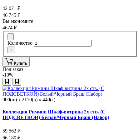
42 071
₽
46 745
₽
Вы экономите
4674
₽
-
Количество
+
Купить
Под заказ
-10%
900(ш) x 2150(в) x 440(г)
Коллекция Римини Шкаф-витрина 2х ств. (С
ПОДСВЕТКОЙ) Белый/Черный Браш (Набор)
59 562
₽
66 180
₽