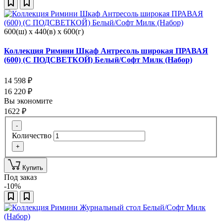
600(ш) x 440(в) x 600(г)
Коллекция Римини Шкаф Антресоль широкая ПРАВАЯ
(600) (С ПОДСВЕТКОЙ) Белый/Софт Милк (Набор)
14 598
₽
16 220
₽
Вы экономите
1622
₽
-
Количество
+
Купить
Под заказ
-10%