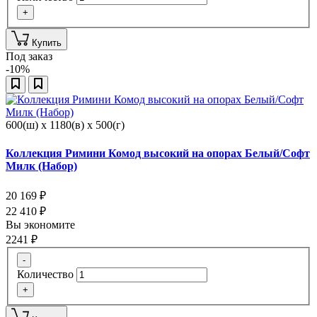
+
Купить
Под заказ
-10%
600(ш) x 1180(в) x 500(г)
Коллекция Римини Комод высокий на опорах Белый/Софт
Милк (Набор)
20 169
₽
22 410
₽
Вы экономите
2241
₽
-
Количество
+