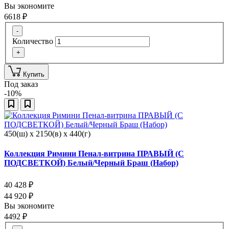
Вы экономите
6618
₽
-
Количество
+
Купить
Под заказ
-10%
450(ш) x 2150(в) x 440(г)
Коллекция Римини Пенал-витрина ПРАВЫЙ (С
ПОДСВЕТКОЙ) Белый/Черный Браш (Набор)
40 428
₽
44 920
₽
Вы экономите
4492
₽