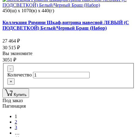
450(ш) x 1070(в) x 440(г)
Коллекция Римини Шкаф-витрина навесной ЛЕВЫЙ (С
ПОДСВЕТКОЙ) Белый/Черный Браш (Набор)
27 464
₽
30 515
₽
Вы экономите
3051
₽
-
Количество
+
Купить
Под заказ
Пагинация
1
2
3
…