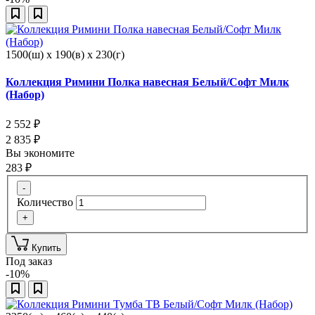
1500(ш) x 190(в) x 230(г)
Коллекция Римини Полка навесная Белый/Софт Милк
(Набор)
2 552
₽
2 835
₽
Вы экономите
283
₽
-
Количество
+
Купить
Под заказ
-10%