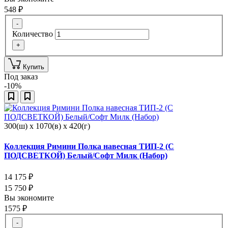
548
₽
-
Количество
+
Купить
Под заказ
-10%
300(ш) x 1070(в) x 420(г)
Коллекция Римини Полка навесная ТИП-2 (С
ПОДСВЕТКОЙ) Белый/Софт Милк (Набор)
14 175
₽
15 750
₽
Вы экономите
1575
₽
-