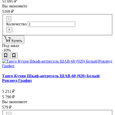
51 695
₽
Вы экономите
5169
₽
-
Количество
+
Купить
Под заказ
-10%
Танго Кухня Шкаф-антресоль ШАВ-60 (920) Белый/
Роялвуд Графит
5 211
₽
5 790
₽
Вы экономите
579
₽
-