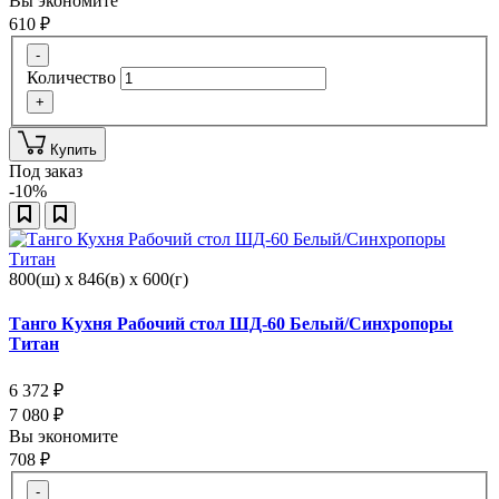
Вы экономите
610
₽
-
Количество
+
Купить
Под заказ
-10%
800(ш) x 846(в) x 600(г)
Танго Кухня Рабочий стол ШД-60 Белый/Синхропоры
Титан
6 372
₽
7 080
₽
Вы экономите
708
₽
-