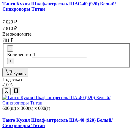
Танго Кухня Шкаф-антресоль ШАС-40 (920) Белый/
Синхропоры Титан
7 029
₽
7 810
₽
Вы экономите
781
₽
-
Количество
+
Купить
Под заказ
-10%
600(ш) x 360(в) x 600(г)
Танго Кухня Шкаф-антресоль ША-40 (920) Белый/
Синхропоры Титан