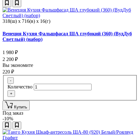
318(ш) x 716(в) x 16(г)
Венеция Кухня Фальшфасад ША глубокий (360) (ВудДуб
Светлый) (набор)
1 980
₽
2 200
₽
Вы экономите
220
₽
-
Количество
+
Купить
Под заказ
-10%