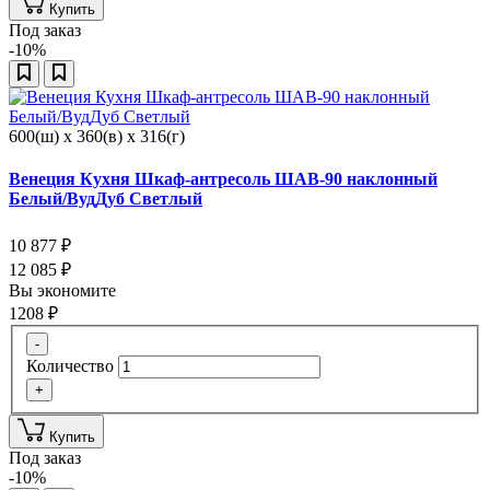
Купить
Под заказ
-10%
600(ш) x 360(в) x 316(г)
Венеция Кухня Шкаф-антресоль ШАВ-90 наклонный
Белый/ВудДуб Светлый
10 877
₽
12 085
₽
Вы экономите
1208
₽
-
Количество
+
Купить
Под заказ
-10%