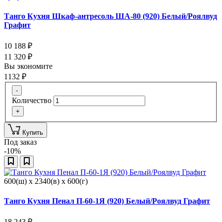
Танго Кухня Шкаф-антресоль ША-80 (920) Белый/Роялвуд
Графит
10 188
₽
11 320
₽
Вы экономите
1132
₽
-
Количество
+
Купить
Под заказ
-10%
600(ш) x 2340(в) x 600(г)
Танго Кухня Пенал П-60-1Я (920) Белый/Роялвуд Графит
18 243
₽