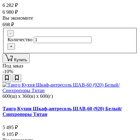
6 282
₽
6 980
₽
Вы экономите
698
₽
-
Количество
+
Купить
Под заказ
-10%
600(ш) x 360(в) x 600(г)
Танго Кухня Шкаф-антресоль ШАВ-60 (920) Белый/
Синхропоры Титан
5 495
₽
6 105
₽