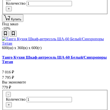
Количество
+
Купить
Под заказ
-10%
600(ш) x 360(в) x 600(г)
Танго Кухня Шкаф-антресоль ША-60 Белый/Синхропоры
Титан
7 016
₽
7 795
₽
Вы экономите
779
₽
-
Количество
+