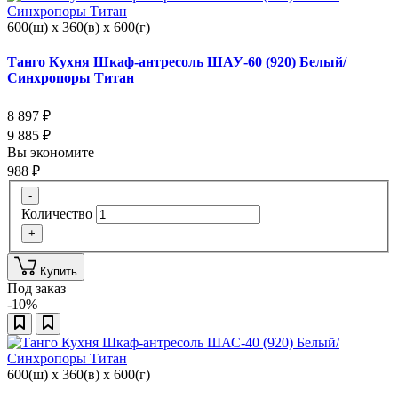
600(ш) x 360(в) x 600(г)
Танго Кухня Шкаф-антресоль ШАУ-60 (920) Белый/
Синхропоры Титан
8 897
₽
9 885
₽
Вы экономите
988
₽
-
Количество
+
Купить
Под заказ
-10%
600(ш) x 360(в) x 600(г)