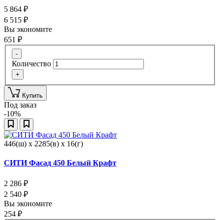
5 864
₽
6 515
₽
Вы экономите
651
₽
-
Количество
+
Купить
Под заказ
-10%
446(ш) x 2285(в) x 16(г)
СИТИ Фасад 450 Белый Крафт
2 286
₽
2 540
₽
Вы экономите
254
₽