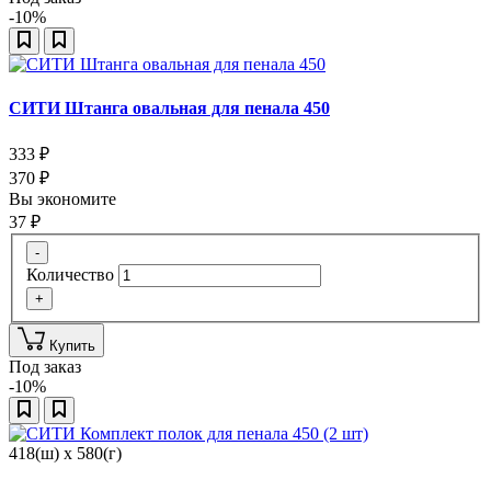
-10%
СИТИ Штанга овальная для пенала 450
333
₽
370
₽
Вы экономите
37
₽
-
Количество
+
Купить
Под заказ
-10%
418(ш) x 580(г)