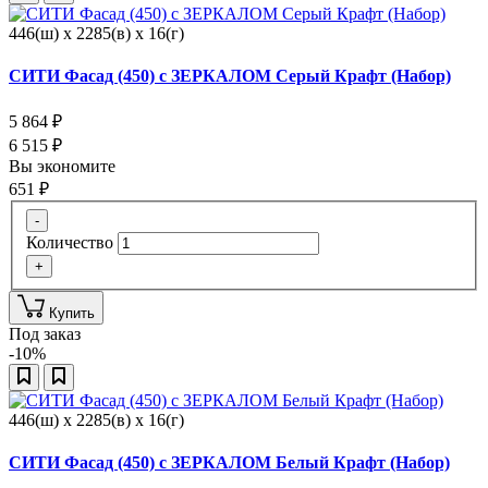
446(ш) x 2285(в) x 16(г)
СИТИ Фасад (450) с ЗЕРКАЛОМ Серый Крафт (Набор)
5 864
₽
6 515
₽
Вы экономите
651
₽
-
Количество
+
Купить
Под заказ
-10%
446(ш) x 2285(в) x 16(г)
СИТИ Фасад (450) с ЗЕРКАЛОМ Белый Крафт (Набор)