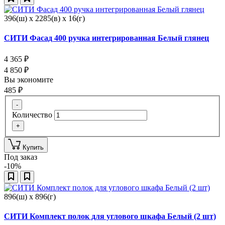
396(ш) x 2285(в) x 16(г)
СИТИ Фасад 400 ручка интегрированная Белый глянец
4 365
₽
4 850
₽
Вы экономите
485
₽
-
Количество
+
Купить
Под заказ
-10%
896(ш) x 896(г)
СИТИ Комплект полок для углового шкафа Белый (2 шт)