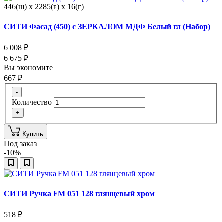
446(ш) x 2285(в) x 16(г)
СИТИ Фасад (450) с ЗЕРКАЛОМ МДФ Белый гл (Набор)
6 008
₽
6 675
₽
Вы экономите
667
₽
-
Количество
+
Купить
Под заказ
-10%
СИТИ Ручка FM 051 128 глянцевый хром
518
₽