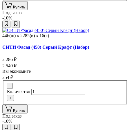
Купить
Под заказ
-10%
446(ш) x 2285(в) x 16(г)
СИТИ Фасад (450) Серый Крафт (Набор)
2 286
₽
2 540
₽
Вы экономите
254
₽
-
Количество
+
Купить
Под заказ
-10%