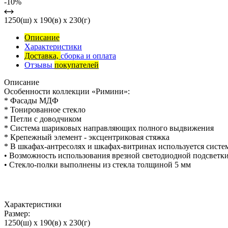
-10%
1250(ш) x 190(в) x 230(г)
Описание
Характеристики
Доставка,
сборка и оплата
Отзывы
покупателей
Описание
Особенности коллекции «Римини»:
* Фасады МДФ
* Тонированное стекло
* Петли с доводчиком
* Система шариковых направляющих полного выдвижения
* Крепежный элемент - эксцентриковая стяжка
* В шкафах-антресолях и шкафах-витринах используется систем
• Возможность использования врезной светодиодной подсветк
• Стекло-полки выполнены из стекла толщиной 5 мм
Характеристики
Размер:
1250(ш) x 190(в) x 230(г)