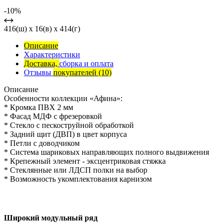
-10%
416(ш) x 16(в) x 414(г)
Описание
Характеристики
Доставка,
сборка и оплата
Отзывы
покупателей
(10)
Описание
Особенности коллекции «Афина»:
* Кромка ПВХ 2 мм
* Фасад МДФ с фрезеровкой
* Стекло с пескоструйной обработкой
* Задний щит (ДВП) в цвет корпуса
* Петли с доводчиком
* Система шариковых направляющих полного выдвижения
* Крепежный элемент - эксцентриковая стяжка
* Стеклянные или ЛДСП полки на выбор
* Возможность укомплектования карнизом
Широкий модульный ряд