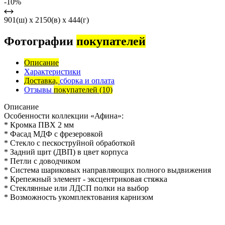
-10%
901(ш) x 2150(в) x 444(г)
Фотографии
покупателей
Описание
Характеристики
Доставка,
сборка и оплата
Отзывы
покупателей
(10)
Описание
Особенности коллекции «Афина»:
* Кромка ПВХ 2 мм
* Фасад МДФ с фрезеровкой
* Стекло с пескоструйной обработкой
* Задний щит (ДВП) в цвет корпуса
* Петли с доводчиком
* Система шариковых направляющих полного выдвижения
* Крепежный элемент - эксцентриковая стяжка
* Стеклянные или ЛДСП полки на выбор
* Возможность укомплектования карнизом