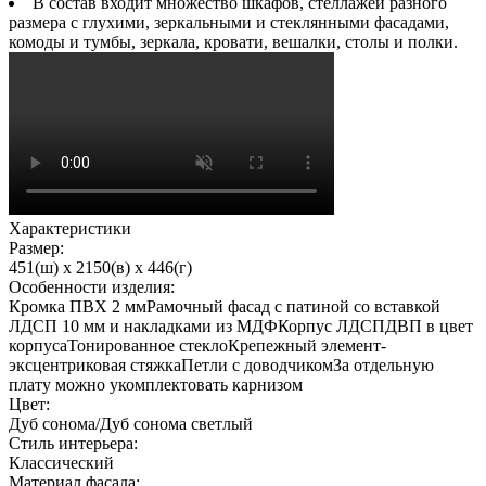
В состав входит множество шкафов, стеллажей разного
размера с глухими, зеркальными и стеклянными фасадами,
комоды и тумбы, зеркала, кровати, вешалки, столы и полки.
Характеристики
Размер:
451(ш) x 2150(в) x 446(г)
Особенности изделия:
Кромка ПВХ 2 ммРамочный фасад с патиной со вставкой
ЛДСП 10 мм и накладками из МДФКорпус ЛДСПДВП в цвет
корпусаТонированное стеклоКрепежный элемент-
эксцентриковая стяжкаПетли с доводчикомЗа отдельную
плату можно укомплектовать карнизом
Цвет:
Дуб сонома/Дуб сонома светлый
Стиль интерьера:
Классический
Материал фасада: