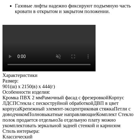
Газовые лифты надежно фиксируют подъемную часть
кровати в открытом и закрытом положении.
Характеристики
Размер:
901(ш) x 2150(в) x 444(г)
Особенности изделия:
Кромка ПВХ 2 ммРамочный фасад с фрезеровкойКорпус
ЛДСПСтекла с пескоструйной обработкойДВП в цвет
корпусаКрепежный элемент-эксцентриковая стяжкаПетли с
доводчикомПолновыкатные направляющиеКомплект Стекло
полок продается отдельноЗа отдельную плату можно
укомплектовать зеркальной задней стенкой и карнизом
Стиль интерьера:
Классический