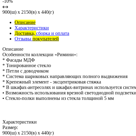
-10%
900(ш) x 2150(в) x 440(г)
Описание
Характеристики
Доставка,
сборка и оплата
Отзывы
покупателей
Описание
Особенности коллекции «Римини»:
* Фасады МДФ
* Тонированное стекло
* Петли с доводчиком
* Система шариковых направляющих полного выдвижения
* Крепежный элемент - эксцентриковая стяжка
* В шкафах-антресолях и шкафах-витринах используется систем
• Возможность использования врезной светодиодной подсветк
• Стекло-полки выполнены из стекла толщиной 5 мм
Характеристики
Размер:
900(ш) x 2150(в) x 440(г)