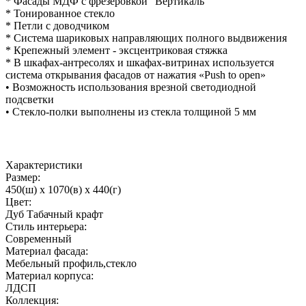
* Фасады МДФ с фрезеровкой "Вертикаль"
* Тонированное стекло
* Петли с доводчиком
* Система шариковых направляющих полного выдвижения
* Крепежный элемент - эксцентриковая стяжка
* В шкафах-антресолях и шкафах-витринах используется
система открывания фасадов от нажатия «Push to open»
• Возможность использования врезной светодиодной
подсветки
• Стекло-полки выполнены из стекла толщиной 5 мм
Характеристики
Размер:
450(ш) x 1070(в) x 440(г)
Цвет:
Дуб Табачный крафт
Стиль интерьера:
Современный
Материал фасада:
Мебельный профиль,стекло
Материал корпуса:
ЛДСП
Коллекция: