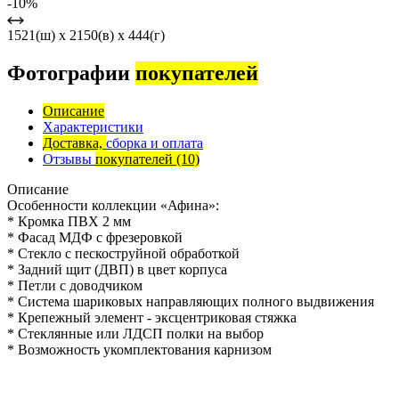
-10%
1521(ш) x 2150(в) x 444(г)
Фотографии
покупателей
Описание
Характеристики
Доставка,
сборка и оплата
Отзывы
покупателей
(10)
Описание
Особенности коллекции «Афина»:
* Кромка ПВХ 2 мм
* Фасад МДФ с фрезеровкой
* Стекло с пескоструйной обработкой
* Задний щит (ДВП) в цвет корпуса
* Петли с доводчиком
* Система шариковых направляющих полного выдвижения
* Крепежный элемент - эксцентриковая стяжка
* Стеклянные или ЛДСП полки на выбор
* Возможность укомплектования карнизом