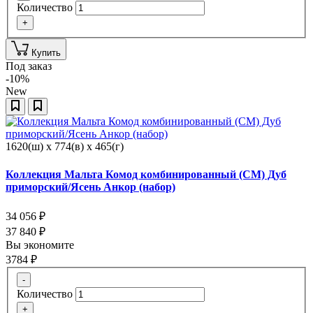
Количество
+
Купить
Под заказ
-10%
New
1620(ш) x 774(в) x 465(г)
Коллекция Мальта Комод комбинированный (СМ) Дуб
приморский/Ясень Анкор (набор)
34 056
₽
37 840
₽
Вы экономите
3784
₽
-
Количество
+