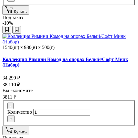
Купить
Под заказ
-10%
1540(ш) x 930(в) x 500(г)
Коллекция Римини Комод на опорах Белый/Софт Милк
(Набор)
34 299
₽
38 110
₽
Вы экономите
3811
₽
-
Количество
+
Купить
Под заказ