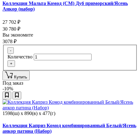
Коллекция Мальта Комод (СМ) Дуб приморский/Ясень
Анкор (набор)
27 702
₽
30 780
₽
Вы экономите
3078
₽
-
Количество
+
Купить
Под заказ
-10%
1598(ш) x 890(в) x 477(г)
Коллекция Каприз Комод комбинированный Белый/Ясень
анкор патина (Набор)