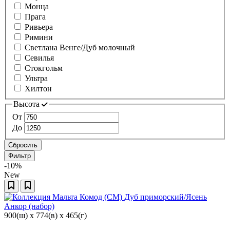
Монца
Прага
Ривьера
Римини
Светлана Венге/Дуб молочный
Севилья
Стокгольм
Ультра
Хилтон
Высота
От
До
Сбросить
Фильтр
-10%
New
900(ш) x 774(в) x 465(г)