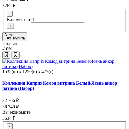
3262
₽
-
Количество
+
Купить
Под заказ
-10%
1532(ш) x 1250(в) x 477(г)
Коллекция Каприз Комод витрина Белый/Ясень анкор
патина (Набор)
32 706
₽
36 340
₽
Вы экономите
3634
₽
-