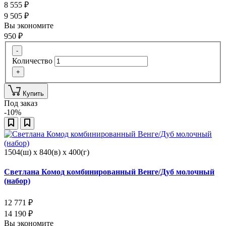
8 555
₽
9 505
₽
Вы экономите
950
₽
-
Количество
+
Купить
Под заказ
-10%
1504(ш) x 840(в) x 400(г)
Светлана Комод комбинированный Венге/Дуб молочный
(набор)
12 771
₽
14 190
₽
Вы экономите