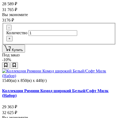
28 589
₽
31 765
₽
Вы экономите
3176
₽
-
Количество
+
Купить
Под заказ
-10%
1540(ш) x 850(в) x 440(г)
Коллекция Римини Комод широкий Белый/Софт Милк
(Набор)
29 363
₽
32 625
₽
Вы экономите