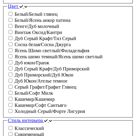
Цвет
Белый/Белый глянец
Белый/Ясень анкор патина
Венге/Дуб молочный
Винтаж Оксид/Кантри
Дуб Серый Крафт/Тиз Серый
Сосна белая/Сосна Джурга
Ясень Шимо светлый/Филадельфия
Ясень шимо темный/Ясень шимо светлый
Дуб юкон/Гранж
Дуб Серый Крафт/Дуб Приморский
Дуб Приморский/Дуб Юкон
Дуб Юкон/Ателье темное
Серый Графит/Графит Глянец
Белый/Софт Милк
Кашемир/Кашемир
Кашемир/Софт Сантьяго
Холодный Серый/Форте Лигурия
Стиль интерьера
Классический
Современный