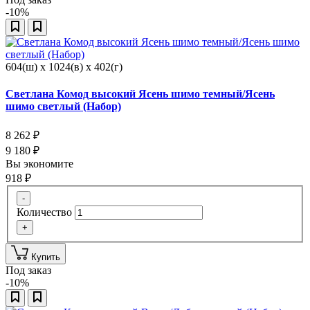
-10%
604(ш) x 1024(в) x 402(г)
Светлана Комод высокий Ясень шимо темный/Ясень
шимо светлый (Набор)
8 262
₽
9 180
₽
Вы экономите
918
₽
-
Количество
+
Купить
Под заказ
-10%