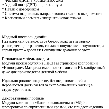
* Фасады ЛДСП в кромке ПВХ 2мм
* Задний щит (ДВП) в цвет корпуса
* Петли с доводчиком
* Система шариковых направляющих полного выдвижения
* Крепежный элемент - эксцентриковая стяжка
Модный
цветовой
дизайн
Натуральный оттенок дуба белого крафта визуально
расширяет пространство, создавая ощущение воздушности, а
серый крафт – добавляет ощущение домашнего уюта.
Безопасная мебель
для дома
Модули производятся из ЛДСП австрийской корпорации
«Kronospan». Материал имеет класс эмиссии Е1, одобренный
даже для производства детской мебели.
Идеально ровное покрытие, без шероховатостей и
неровностей достигается за счёт мельчайших частиц в
структуре плиты.
Декоративный
профиль
Модули коллекции «Лацио» выполнены из МДФ с
фрезеровкой со скругленными краями, что придает изделию