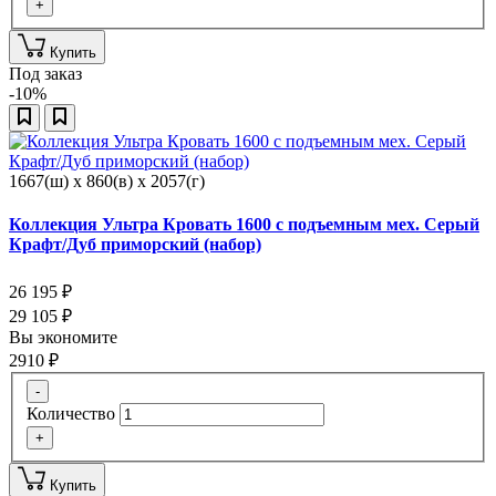
+
Купить
Под заказ
-10%
1667(ш) x 860(в) x 2057(г)
Коллекция Ультра Кровать 1600 с подъемным мех. Серый
Крафт/Дуб приморский (набор)
26 195
₽
29 105
₽
Вы экономите
2910
₽
-
Количество
+
Купить