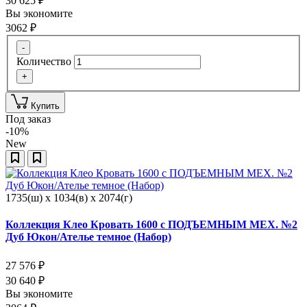
30 625
₽
Вы экономите
3062
₽
-
Количество
+
Купить
Под заказ
-10%
New
1735(ш) x 1034(в) x 2074(г)
Коллекция Клео Кровать 1600 с ПОДЪЕМНЫМ МЕХ. №2
Дуб Юкон/Ателье темное (Набор)
27 576
₽
30 640
₽
Вы экономите