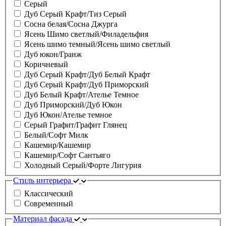
Серый
Дуб Серый Крафт/Тиз Серый
Сосна белая/Сосна Джурга
Ясень Шимо светлый/Филадельфия
Ясень шимо темный/Ясень шимо светлый
Дуб юкон/Гранж
Коричневый
Дуб Серый Крафт/Дуб Белый Крафт
Дуб Серый Крафт/Дуб Приморский
Дуб Белый Крафт/Ателье Темное
Дуб Приморский/Дуб Юкон
Дуб Юкон/Ателье темное
Серый Графит/Графит Глянец
Белый/Софт Милк
Кашемир/Кашемир
Кашемир/Софт Сантьяго
Холодный Серый/Форте Лигурия
Стиль интерьера
Классический
Современный
Материал фасада