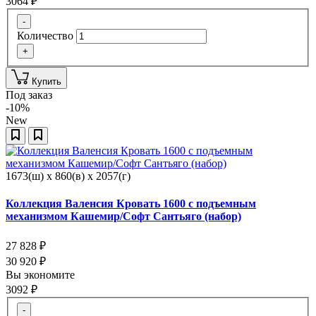
3064
₽
-
Количество
+
Купить
Под заказ
-10%
New
1673(ш) x 860(в) x 2057(г)
Коллекция Валенсия Кровать 1600 с подъемным
механизмом Кашемир/Софт Сантьяго (набор)
27 828
₽
30 920
₽
Вы экономите
3092
₽
-