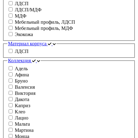
ЛДСП
ЛДСП/МДФ
МДФ
Мебельный профиль, ЛДСП
Мебельный профиль, МДФ
Экокожа
Материал корпуса
ЛДСП
Коллекция
Адель
Афина
Бруно
Валенсия
Виктория
Дакота
Каприз
Клео
Лацио
Мальта
Мартина
Монца