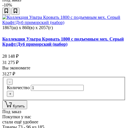
-10%
1867(ш) x 860(в) x 2057(г)
Коллекция Ультра Кровать 1800 с подъемным мех. Серый
Крафт/Дуб приморский (набор)
28 148
₽
31 275
₽
Вы экономите
3127
₽
-
Количество
+
Купить
Под заказ
Покупки у нас
стали ещё удобнее
Товары 73 - 96 из 185