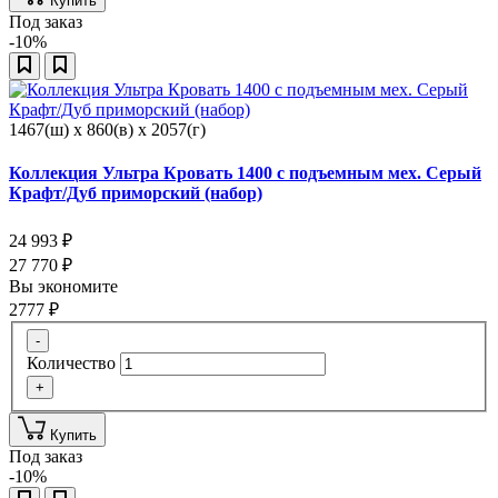
Купить
Под заказ
-10%
1467(ш) x 860(в) x 2057(г)
Коллекция Ультра Кровать 1400 с подъемным мех. Серый
Крафт/Дуб приморский (набор)
24 993
₽
27 770
₽
Вы экономите
2777
₽
-
Количество
+
Купить
Под заказ
-10%