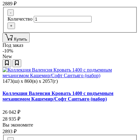
2889
₽
-
Количество
+
Купить
Под заказ
-10%
New
1473(ш) x 860(в) x 2057(г)
Коллекция Валенсия Кровать 1400 с подъемным
механизмом Кашемир/Софт Сантьяго (набор)
26 042
₽
28 935
₽
Вы экономите
2893
₽