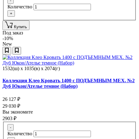
-
Количество
+
Купить
Под заказ
-10%
New
1532(ш) x 1035(в) x 2074(г)
Коллекция Клео Кровать 1400 с ПОДЪЕМНЫМ МЕХ. №2
Дуб Юкон/Ателье темное (Набор)
26 127
₽
29 030
₽
Вы экономите
2903
₽
-
Количество