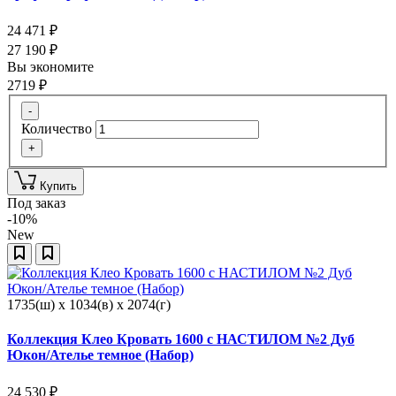
24 471
₽
27 190
₽
Вы экономите
2719
₽
-
Количество
+
Купить
Под заказ
-10%
New
1735(ш) x 1034(в) x 2074(г)
Коллекция Клео Кровать 1600 с НАСТИЛОМ №2 Дуб
Юкон/Ателье темное (Набор)
24 530
₽