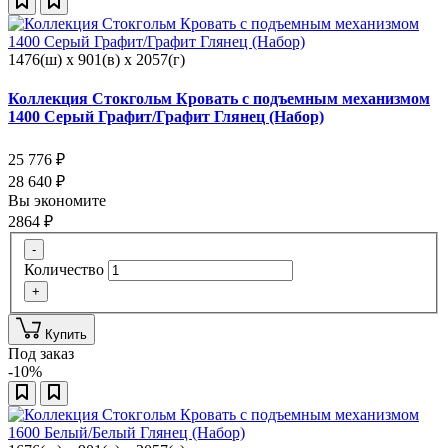
1476(ш) x 901(в) x 2057(г)
Коллекция Стокгольм Кровать с подъемным механизмом
1400 Серый Графит/Графит Глянец (Набор)
25 776
₽
28 640
₽
Вы экономите
2864
₽
-
Количество
+
Купить
Под заказ
-10%