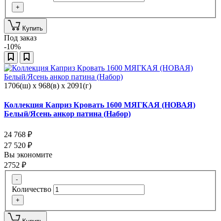
+
Купить
Под заказ
-10%
1706(ш) x 968(в) x 2091(г)
Коллекция Каприз Кровать 1600 МЯГКАЯ (НОВАЯ)
Белый/Ясень анкор патина (Набор)
24 768
₽
27 520
₽
Вы экономите
2752
₽
-
Количество
+