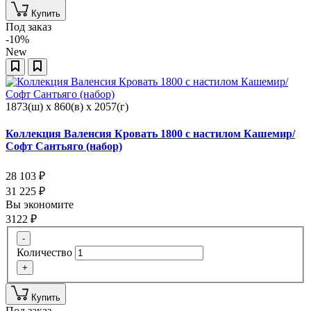
Купить
Под заказ
-10%
New
1873(ш) x 860(в) x 2057(г)
Коллекция Валенсия Кровать 1800 с настилом Кашемир/
Софт Сантьяго (набор)
28 103
₽
31 225
₽
Вы экономите
3122
₽
-
Количество
+
Купить
Под заказ