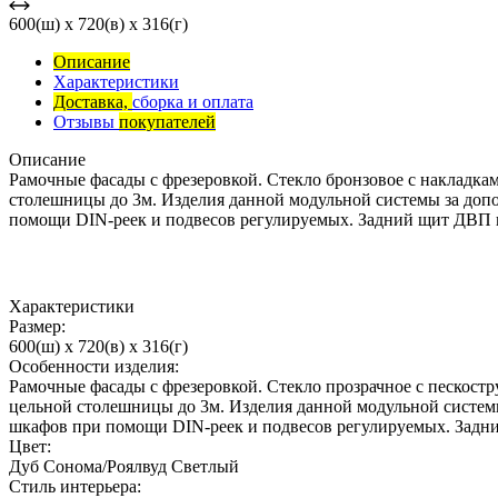
600(ш) x 720(в) x 316(г)
Описание
Характеристики
Доставка,
сборка и оплата
Отзывы
покупателей
Описание
Рамочные фасады с фрезеровкой. Стекло бронзовое с наклад
столешницы до 3м. Изделия данной модульной системы за до
помощи DIN-реек и подвесов регулируемых. Задний щит ДВП в
Характеристики
Размер:
600(ш) x 720(в) x 316(г)
Особенности изделия:
Рамочные фасады с фрезеровкой. Стекло прозрачное с пескос
цельной столешницы до 3м. Изделия данной модульной систе
шкафов при помощи DIN-реек и подвесов регулируемых. Задни
Цвет:
Дуб Сонома/Роялвуд Светлый
Стиль интерьера: