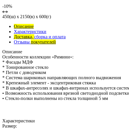
-10%
450(ш) x 2150(в) x 600(г)
Описание
Характеристики
Доставка,
сборка и оплата
Отзывы
покупателей
Описание
Особенности коллекции «Римини»:
* Фасады МДФ
* Тонированное стекло
* Петли с доводчиком
* Система шариковых направляющих полного выдвижения
* Крепежный элемент - эксцентриковая стяжка
* В шкафах-антресолях и шкафах-витринах используется систем
• Возможность использования врезной светодиодной подсветк
• Стекло-полки выполнены из стекла толщиной 5 мм
Характеристики
Размер: