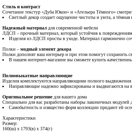
Стиль и контраст
Сочетание текстур «Дуба Юкон» и «Ательера Тёмного» смотрит
Светлый декор создает ощущение чистоты и уюта, а тёмная
Надежный материал
для современной мебели
ЛДСП – прочный материал, который устойчив к повреждениям 
Изделия из ЛДСП просты в уходе. Материал гармонично соч
Полки –
модный элемент декора
Полки дополнят ваш интерьер и при этом помогут сохранить с
В нашем интернет-магазине вы сможете купить качественн
Полновыкатные направляющие
Изделия комплектуются направляющими полного выдвижения 
Направляющие надежно зафиксированы и выдвигаются на вс
Оригинальное решение
для вашего дома
Специально для вас разработаны наборы лаконичных модулей д
Самобытность и изящество форм коллекции придают ей особ
Характеристики
Размер:
160(ш) x 1793(в) x 374(г)