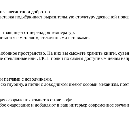
ся элегантно и добротно.
 вставка подчёркивает выразительную структуру древесной пове
и защищен от перепадов температур.
етается с металлом, стеклянными вставками.
вободное пространство. На них вы сможете хранить книги, сувен
ые стеклянные или ЛДСП полки по самым доступным ценам нап
и петлями с доводчиками.
ю глубину, а петли с доводчиком имеют особый механизм, поэт
ля оформления комнат в стиле лофт.
ое очарование и добавляют в ваш интерьер современное звучан