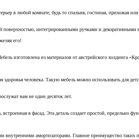
ьер в любой комнате, будь то спальня, гостиная, прихожая или 
вой поверхностью, интегрированными ручками и декоративными в
желяя его!
ебель изготовлена из материалов от австрийского холдинга «К
здоровья человека. Такую мебель можно использовать для детск
ослужат вам не один десяток лет.
 встроенная в фасад. Эта деталь создает простой, предельно ф
и внутренними амортизаторами. Главное преимущество таких пе