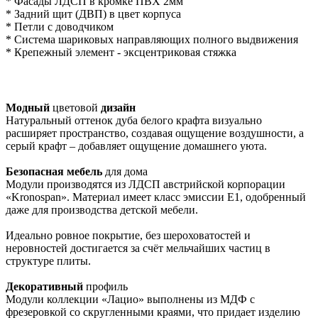
* Фасады ЛДСП в кромке ПВХ 2мм
* Задний щит (ДВП) в цвет корпуса
* Петли с доводчиком
* Система шариковых направляющих полного выдвижения
* Крепежный элемент - эксцентриковая стяжка
Модный
цветовой
дизайн
Натуральный оттенок дуба белого крафта визуально
расширяет пространство, создавая ощущение воздушности, а
серый крафт – добавляет ощущение домашнего уюта.
Безопасная мебель
для дома
Модули производятся из ЛДСП австрийской корпорации
«Kronospan». Материал имеет класс эмиссии Е1, одобренный
даже для производства детской мебели.
Идеально ровное покрытие, без шероховатостей и
неровностей достигается за счёт мельчайших частиц в
структуре плиты.
Декоративный
профиль
Модули коллекции «Лацио» выполнены из МДФ с
фрезеровкой со скругленными краями, что придает изделию