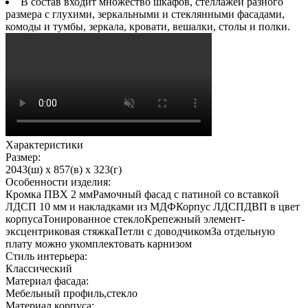
В состав входит множество шкафов, стеллажей разного
размера с глухими, зеркальными и стеклянными фасадами,
комоды и тумбы, зеркала, кровати, вешалки, столы и полки.
Характеристики
Размер:
2043(ш) x 857(в) x 323(г)
Особенности изделия:
Кромка ПВХ 2 ммРамочный фасад с патиной со вставкой
ЛДСП 10 мм и накладками из МДФКорпус ЛДСПДВП в цвет
корпусаТонированное стеклоКрепежный элемент-
эксцентриковая стяжкаПетли с доводчикомЗа отдельную
плату можно укомплектовать карнизом
Стиль интерьера:
Классический
Материал фасада:
Мебельный профиль,стекло
Материал корпуса: