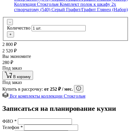
Коллекция Стокгольм Комплект полок к шкафу 2х
створчатому (540) Серый Графит/Графит Глянец (Набор)
-
Количество
+
2 800
₽
2 520
₽
Вы экономите
280
₽
Под заказ
В корзину
Под заказ
Купить в рассрочку:
от
252
₽
/ мес.
Все комплекты коллекции Стокгольм
Записаться на планирование кухни
ФИО
*
Телефон
*