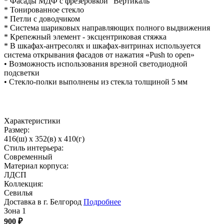
* Фасады МДФ с фрезеровкой "Вертикаль"
* Тонированное стекло
* Петли с доводчиком
* Система шариковых направляющих полного выдвижения
* Крепежный элемент - эксцентриковая стяжка
* В шкафах-антресолях и шкафах-витринах используется
система открывания фасадов от нажатия «Push to open»
• Возможность использования врезной светодиодной
подсветки
• Стекло-полки выполнены из стекла толщиной 5 мм
Характеристики
Размер:
416(ш) x 352(в) x 410(г)
Стиль интерьера:
Современный
Материал корпуса:
ЛДСП
Коллекция:
Севилья
Доставка в г. Белгород
Подробнее
Зона 1
900
₽