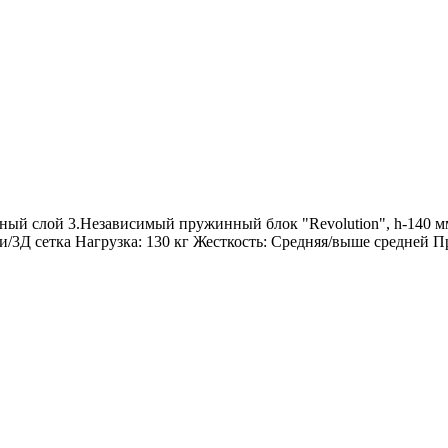
тный слой 3.Независимый пружинный блок "Revolution", h-140 мм
ки/3Д сетка Нагрузка: 130 кг Жесткость: Средняя/выше средне