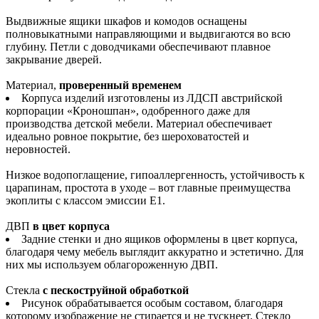
Выдвижные ящики шкафов и комодов оснащены
полновыкатными направляющими и выдвигаются во всю
глубину. Петли с доводчиками обеспечивают плавное
закрывание дверей.
Материал,
проверенный временем
Корпуса изделий изготовлены из ЛДСП австрийской
корпорации «Кроношпан», одобренного даже для
производства детской мебели. Материал обеспечивает
идеально ровное покрытие, без шероховатостей и
неровностей.
Низкое водопоглащение, гипоаллергенность, устойчивость к
царапинам, простота в уходе – вот главные преимущества
экоплиты с классом эмиссии Е1.
ДВП
в цвет корпуса
Задние стенки и дно ящиков оформлены в цвет корпуса,
благодаря чему мебель выглядит аккуратно и эстетично. Для
них мы используем облагороженную ДВП.
Стекла
с пескоструйной обработкой
Рисунок обрабатывается особым составом, благодаря
которому изображение не стирается и не тускнеет. Стекло