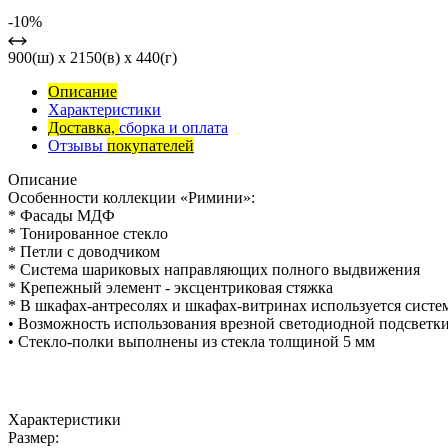
-10%
900(ш) x 2150(в) x 440(г)
Описание
Характеристики
Доставка,
сборка и оплата
Отзывы
покупателей
Описание
Особенности коллекции «Римини»:
* Фасады МДФ
* Тонированное стекло
* Петли с доводчиком
* Система шариковых направляющих полного выдвижения
* Крепежный элемент - эксцентриковая стяжка
* В шкафах-антресолях и шкафах-витринах используется систем
• Возможность использования врезной светодиодной подсветк
• Стекло-полки выполнены из стекла толщиной 5 мм
Характеристики
Размер: