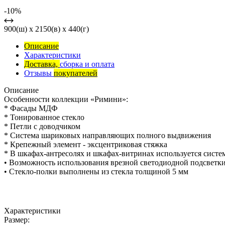
-10%
900(ш) x 2150(в) x 440(г)
Описание
Характеристики
Доставка,
сборка и оплата
Отзывы
покупателей
Описание
Особенности коллекции «Римини»:
* Фасады МДФ
* Тонированное стекло
* Петли с доводчиком
* Система шариковых направляющих полного выдвижения
* Крепежный элемент - эксцентриковая стяжка
* В шкафах-антресолях и шкафах-витринах используется систем
• Возможность использования врезной светодиодной подсветк
• Стекло-полки выполнены из стекла толщиной 5 мм
Характеристики
Размер: