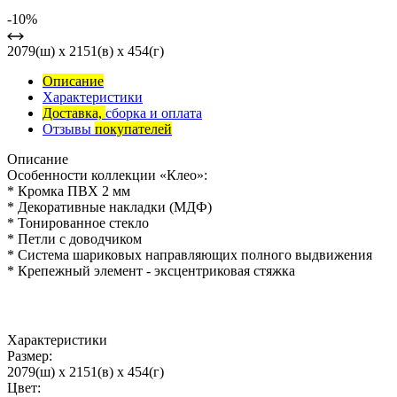
-10%
2079(ш) x 2151(в) x 454(г)
Описание
Характеристики
Доставка,
сборка и оплата
Отзывы
покупателей
Описание
Особенности коллекции «Клео»:
* Кромка ПВХ 2 мм
* Декоративные накладки (МДФ)
* Тонированное стекло
* Петли с доводчиком
* Система шариковых направляющих полного выдвижения
* Крепежный элемент - эксцентриковая стяжка
Характеристики
Размер:
2079(ш) x 2151(в) x 454(г)
Цвет: