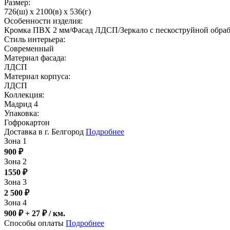
Размер:
726(ш) x 2100(в) x 536(г)
Особенности изделия:
Кромка ПВХ 2 мм/Фасад ЛДСП/Зеркало с пескоструйной обра
Стиль интерьера:
Современный
Материал фасада:
ЛДСП
Материал корпуса:
ЛДСП
Коллекция:
Мадрид 4
Упаковка:
Гофрокартон
Доставка в г. Белгород
Подробнее
Зона 1
900
₽
Зона 2
1550
₽
Зона 3
2 500
₽
Зона 4
900 ₽ + 27
₽
/ км.
Способы оплаты
Подробнее