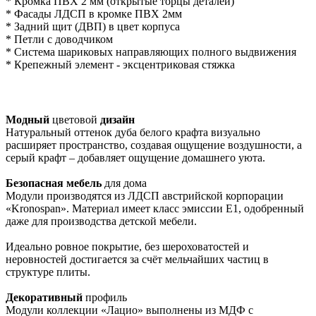
* Кромка ПВХ 2 мм (открытые торцы деталей)
* Фасады ЛДСП в кромке ПВХ 2мм
* Задний щит (ДВП) в цвет корпуса
* Петли с доводчиком
* Система шариковых направляющих полного выдвижения
* Крепежный элемент - эксцентриковая стяжка
Модный
цветовой
дизайн
Натуральный оттенок дуба белого крафта визуально
расширяет пространство, создавая ощущение воздушности, а
серый крафт – добавляет ощущение домашнего уюта.
Безопасная мебель
для дома
Модули производятся из ЛДСП австрийской корпорации
«Kronospan». Материал имеет класс эмиссии Е1, одобренный
даже для производства детской мебели.
Идеально ровное покрытие, без шероховатостей и
неровностей достигается за счёт мельчайших частиц в
структуре плиты.
Декоративный
профиль
Модули коллекции «Лацио» выполнены из МДФ с