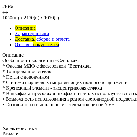
-10%
1050(ш) x 2150(в) x 1050(г)
Описание
Характеристики
Доставка,
сборка и оплата
Отзывы
покупателей
Описание
Особенности коллекции «Севилья»:
* Фасады МДФ с фрезеровкой "Вертикаль"
* Тонированное стекло
* Петли с доводчиком
* Система шариковых направляющих полного выдвижения
* Крепежный элемент - эксцентриковая стяжка
* В шкафах-антресолях и шкафах-витринах используется систем
• Возможность использования врезной светодиодной подсветк
• Стекло-полки выполнены из стекла толщиной 5 мм
Характеристики
Размер: