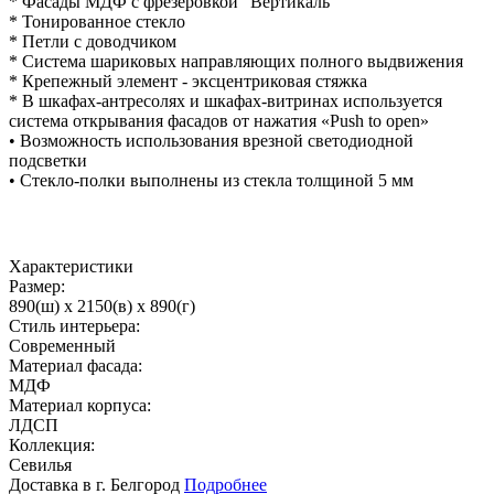
* Фасады МДФ с фрезеровкой "Вертикаль"
* Тонированное стекло
* Петли с доводчиком
* Система шариковых направляющих полного выдвижения
* Крепежный элемент - эксцентриковая стяжка
* В шкафах-антресолях и шкафах-витринах используется
система открывания фасадов от нажатия «Push to open»
• Возможность использования врезной светодиодной
подсветки
• Стекло-полки выполнены из стекла толщиной 5 мм
Характеристики
Размер:
890(ш) x 2150(в) x 890(г)
Стиль интерьера:
Современный
Материал фасада:
МДФ
Материал корпуса:
ЛДСП
Коллекция:
Севилья
Доставка в г. Белгород
Подробнее