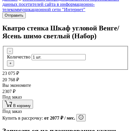
данных посетителей сайта в информационно-
телекоммуникационной сети "Интернет"
Отправить
Кватро стенка Шкаф угловой Венге/
Ясень шимо светлый (Набор)
-
Количество
+
23 075
₽
20 768
₽
Вы экономите
2307
₽
Под заказ
В корзину
Под заказ
Купить в рассрочку:
от
2077
₽
/ мес.