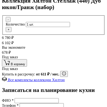
Коллекция Хилтон Стеллаж (440) Дуб
юкон/Гранж (набор)
-
Количество
+
6 780
₽
6 102
₽
Вы экономите
678
₽
Под заказ
В корзину
Под заказ
Купить в рассрочку:
от
611
₽
/ мес.
Все комплекты коллекции Хилтон
Записаться на планирование кухни
ФИО
*
Телефон
*