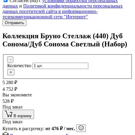
Согласен (на) с
условиями обработки персональных
данных
и
Политикой конфиденциальности персональных
данных посетителей сайта в информационно-
телекоммуникационной сети "Интернет"
Отправить
Коллекция Бруно Стеллаж (440) Дуб
Сонома/Дуб Сонома Светлый (Набор)
-
Количество
+
5 280
₽
4 752
₽
Вы экономите
528
₽
Под заказ
В корзину
Под заказ
Купить в рассрочку:
от
476
₽
/ мес.