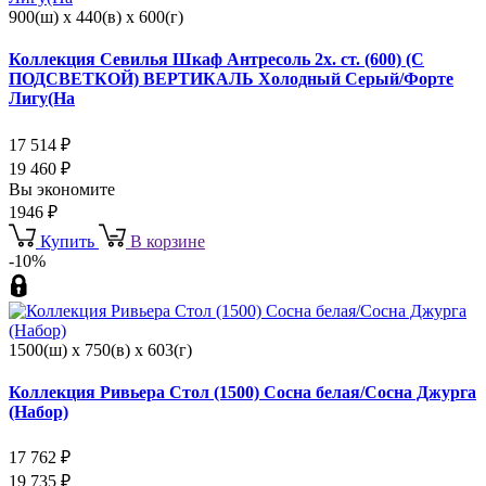
900(ш) x 440(в) x 600(г)
Коллекция Севилья Шкаф Антресоль 2х. ст. (600) (С
ПОДСВЕТКОЙ) ВЕРТИКАЛЬ Холодный Серый/Форте
Лигу(На
17 514
₽
19 460
₽
Вы экономите
1946
₽
Купить
В корзине
-10%
1500(ш) x 750(в) x 603(г)
Коллекция Ривьера Стол (1500) Сосна белая/Сосна Джурга
(Набор)
17 762
₽
19 735
₽