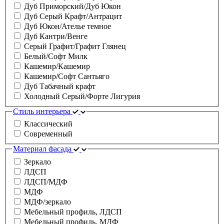
Дуб Приморский/Дуб Юкон
Дуб Серый Крафт/Антрацит
Дуб Юкон/Ателье темное
Дуб Кантри/Венге
Серый Графит/Графит Глянец
Белый/Софт Милк
Кашемир/Кашемир
Кашемир/Софт Сантьяго
Дуб Табачный крафт
Холодный Серый/Форте Лигурия
Стиль интерьера
Классический
Современный
Материал фасада
Зеркало
ЛДСП
ЛДСП/МДФ
МДФ
МДФ/зеркало
Мебельный профиль, ЛДСП
Мебельный профиль, МДФ