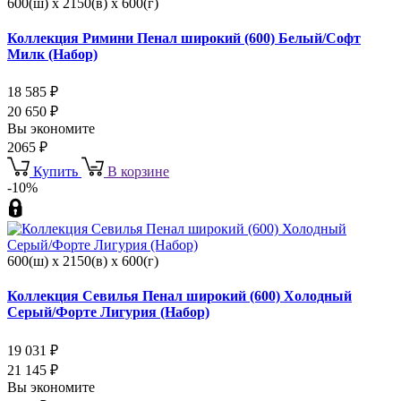
600(ш) x 2150(в) x 600(г)
Коллекция Римини Пенал широкий (600) Белый/Софт
Милк (Набор)
18 585
₽
20 650
₽
Вы экономите
2065
₽
Купить
В корзине
-10%
600(ш) x 2150(в) x 600(г)
Коллекция Севилья Пенал широкий (600) Холодный
Серый/Форте Лигурия (Набор)
19 031
₽
21 145
₽
Вы экономите