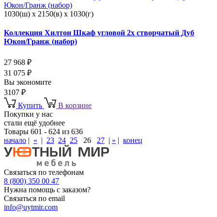
1030(ш) x 2150(в) x 1030(г)
Коллекция Хилтон Шкаф угловой 2х створчатый Дуб
Юкон/Гранж (набор)
27 968
₽
31 075
₽
Вы экономите
3107
₽
Купить
В корзине
Покупки у нас
стали ещё удобнее
Товары 601 - 624 из 636
начало
|
«
|
23
24
25
26
27
|
»
|
конец
Связаться по телефонам
8 (800) 350 00 47
Нужна помощь с заказом?
Связаться по email
info@uytmir.com