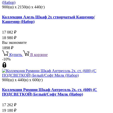
900(ш) x 2150(в) x 440(г)
Коллекция Адель Шкаф 2х створчатый Кашемир/
Кашемир (Набор)
17 082
₽
18 980
₽
Вы экономите
1898
₽
Купить
В корзине
-10%
900(ш) x 440(в) x 600(г)
Коллекция Римини Шкаф Антресоль 2х. ст. (600) (С
ПОДСВЕТКОЙ) Белый/Софт Милк (Набор)
17 262
₽
19 180
₽