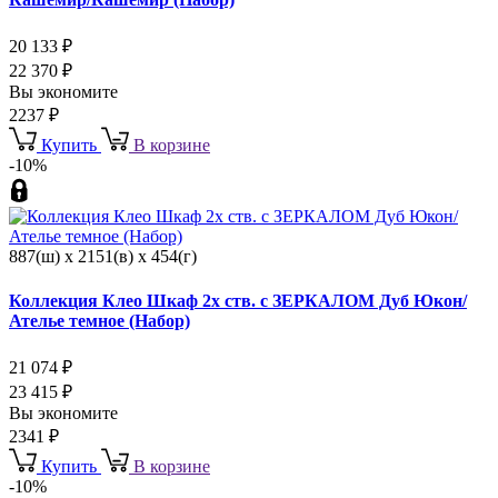
20 133
₽
22 370
₽
Вы экономите
2237
₽
Купить
В корзине
-10%
887(ш) x 2151(в) x 454(г)
Коллекция Клео Шкаф 2х ств. с ЗЕРКАЛОМ Дуб Юкон/
Ателье темное (Набор)
21 074
₽
23 415
₽
Вы экономите
2341
₽
Купить
В корзине
-10%