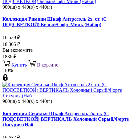
900(ш) x 440(в) x 440(г)
Коллекция Римини Шкаф Антресоль 2х. ст. (С
ПОДСВЕТКОЙ) Белый/Софт Милк (Набор)
16 529
₽
18 365
₽
Вы экономите
1836
₽
Купить
В корзине
-10%
900(ш) x 440(в) x 440(г)
Коллекция Севилья Шкаф Антресоль 2х. ст. (С
ПОДСВЕТКОЙ) ВЕРТИКАЛЬ Холодный Серый/Форте
Лигурия (Наб
16 637
₽