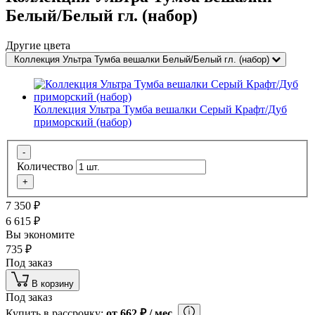
Белый/Белый гл. (набор)
Другие цвета
Коллекция Ультра Тумба вешалки Белый/Белый гл. (набор)
Коллекция Ультра Тумба вешалки Серый Крафт/Дуб
приморский (набор)
-
Количество
+
7 350
₽
6 615
₽
Вы экономите
735
₽
Под заказ
В корзину
Под заказ
Купить в рассрочку:
от
662
₽
/ мес.