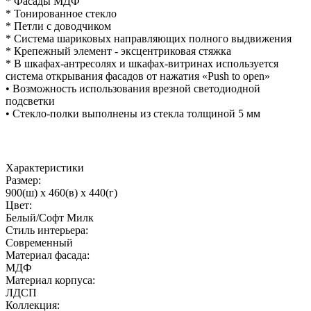
* Фасады МДФ
* Тонированное стекло
* Петли с доводчиком
* Система шариковых направляющих полного выдвижения
* Крепежный элемент - эксцентриковая стяжка
* В шкафах-антресолях и шкафах-витринах используется
система открывания фасадов от нажатия «Push to open»
• Возможность использования врезной светодиодной
подсветки
• Стекло-полки выполнены из стекла толщиной 5 мм
Характеристики
Размер:
900(ш) x 460(в) x 440(г)
Цвет:
Белый/Софт Милк
Стиль интерьера:
Современный
Материал фасада:
МДФ
Материал корпуса:
ЛДСП
Коллекция: