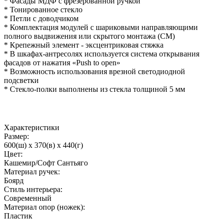
* Фасады МДФ с фрезерованной ручкой
* Тонированное стекло
* Петли с доводчиком
* Комплектация модулей с шариковыми направляющими
полного выдвижения или скрытого монтажа (СМ)
* Крепежный элемент - эксцентриковая стяжка
* В шкафах-антресолях используется система открывания
фасадов от нажатия «Push to open»
* Возможность использования врезной светодиодной
подсветки
* Стекло-полки выполнены из стекла толщиной 5 мм
Характеристики
Размер:
600(ш) x 370(в) x 440(г)
Цвет:
Кашемир/Софт Сантьяго
Материал ручек:
Боярд
Стиль интерьера:
Современный
Материал опор (ножек):
Пластик