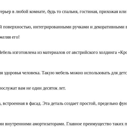
ьер в любой комнате, будь то спальня, гостиная, прихожая или 
вой поверхностью, интегрированными ручками и декоративными в
желяя его!
ебель изготовлена из материалов от австрийского холдинга «К
здоровья человека. Такую мебель можно использовать для детск
ослужат вам не один десяток лет.
 встроенная в фасад. Эта деталь создает простой, предельно ф
и внутренними амортизаторами. Главное преимущество таких пе