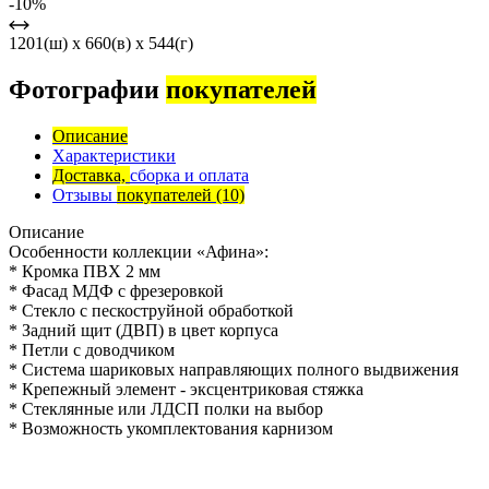
-10%
1201(ш) x 660(в) x 544(г)
Фотографии
покупателей
Описание
Характеристики
Доставка,
сборка и оплата
Отзывы
покупателей
(10)
Описание
Особенности коллекции «Афина»:
* Кромка ПВХ 2 мм
* Фасад МДФ с фрезеровкой
* Стекло с пескоструйной обработкой
* Задний щит (ДВП) в цвет корпуса
* Петли с доводчиком
* Система шариковых направляющих полного выдвижения
* Крепежный элемент - эксцентриковая стяжка
* Стеклянные или ЛДСП полки на выбор
* Возможность укомплектования карнизом