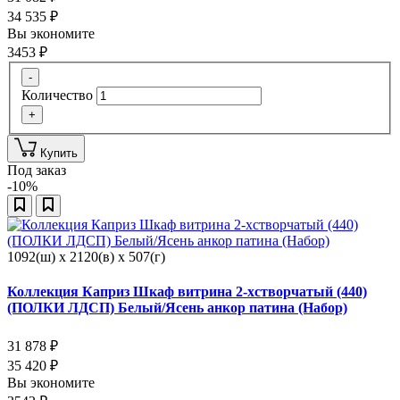
34 535
₽
Вы экономите
3453
₽
-
Количество
+
Купить
Под заказ
-10%
1092(ш) x 2120(в) x 507(г)
Коллекция Каприз Шкаф витрина 2-хстворчатый (440)
(ПОЛКИ ЛДСП) Белый/Ясень анкор патина (Набор)
31 878
₽
35 420
₽
Вы экономите