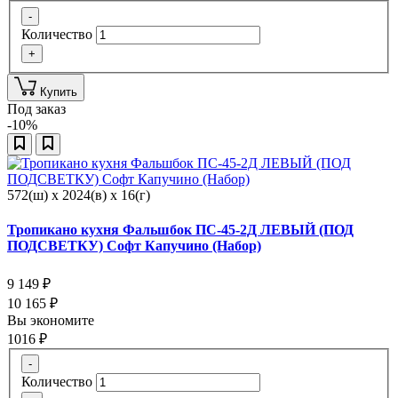
-
Количество
+
Купить
Под заказ
-10%
572(ш) x 2024(в) x 16(г)
Тропикано кухня Фальшбок ПС-45-2Д ЛЕВЫЙ (ПОД
ПОДСВЕТКУ) Софт Капучино (Набор)
9 149
₽
10 165
₽
Вы экономите
1016
₽
-
Количество