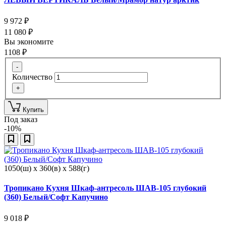
9 972
₽
11 080
₽
Вы экономите
1108
₽
-
Количество
+
Купить
Под заказ
-10%
1050(ш) x 360(в) x 588(г)
Тропикано Кухня Шкаф-антресоль ШАВ-105 глубокий
(360) Белый/Софт Капучино
9 018
₽