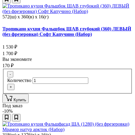
572(ш) x 360(в) x 16(г)
Тропикано кухня Фальшбок ШАВ глубокий (360) ЛЕВЫЙ
(без фрезеровки) Софт Капучино (Набор)
1 530
₽
1 700
₽
Вы экономите
170
₽
-
Количество
+
Купить
Под заказ
-10%
318(ш) x 1276(в) x 16(г)