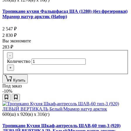
Тропикано кухня Фальшфасад ША (1280) (без фрезеровки)
Мрамор натур арктик (Набор)
2 547
₽
2 830
₽
Вы экономите
283
₽
-
Количество
+
Купить
Под заказ
-10%
600(ш) x 920(в) x 316(г)
Тропикано Кухня Шкаф-антресоль ШАВ-60 тип-3 (920)
ЛЕВЫЙ ВЕРТИКАЛЬ Белый/Мрамор натур арктик