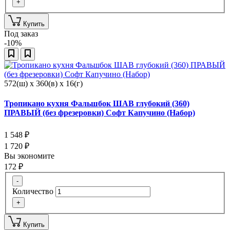
+
Купить
Под заказ
-10%
572(ш) x 360(в) x 16(г)
Тропикано кухня Фальшбок ШАВ глубокий (360)
ПРАВЫЙ (без фрезеровки) Софт Капучино (Набор)
1 548
₽
1 720
₽
Вы экономите
172
₽
-
Количество
+
Купить