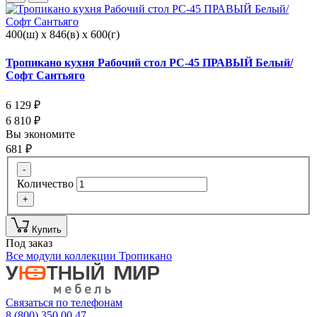
400(ш) x 846(в) x 600(г)
Тропикано кухня Рабочий стол РС-45 ПРАВЫЙ Белый/
Софт Сантьяго
6 129
₽
6 810
₽
Вы экономите
681
₽
-
Количество
+
Купить
Под заказ
Все модули коллекции Тропикано
Связаться по телефонам
8 (800) 350 00 47